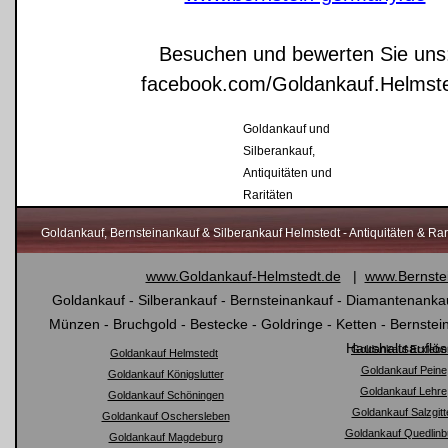
Besuchen und bewerten Sie uns
facebook.com/Goldankauf.Helmst
Goldankauf und
Silberankauf,
Antiquitäten und
Raritäten
Goldankauf, Bernsteinankauf & Silberankauf Helmstedt - Antiquitäten & Rari
www.Goldankauf-Helmstedt.de
|
www.Bernste
Goldankauf - Silberankauf - Bernsteinankauf - Diamantenankau
Münzen - Bruchgold - Bestecke - Goldringe - Ketten - Bernst
Haushaltsauflö
Goldankauf Erxlebe
Goldankauf Helmstedt
Goldankauf Peine
Goldankauf Königslutter
Goldankauf Lehre
Goldankauf Schöningen
Goldankauf Salzgitt
Goldankauf Oschersleben
Goldankauf Quedlinb
Goldankauf Magdeburg