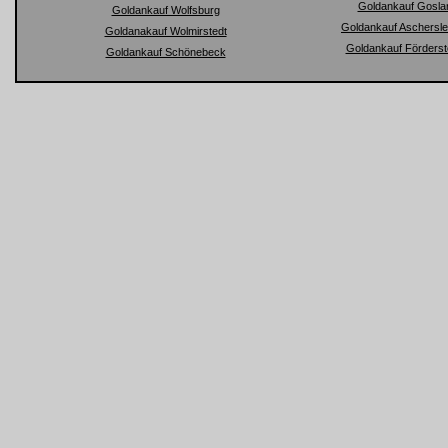
Goldankauf Gosla
Goldankauf Wolfsburg
Goldankauf Aschersl
Goldanakauf Wolmirstedt
Goldankauf Förderst
Goldankauf Schönebeck